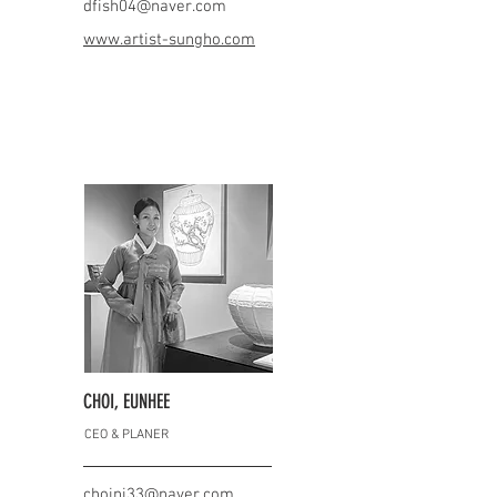
dfish04@naver.com
www.artist-sungho.com
CHOI, EUNHEE
CEO & PLANER
choini33@naver.com